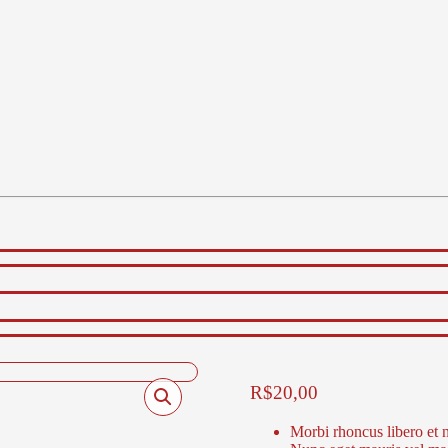
R$
20,00
Morbi rhoncus libero et n