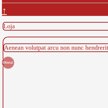
↑
Loja
Aenean volutpat arcu non nunc hendrerit 
Oferta!