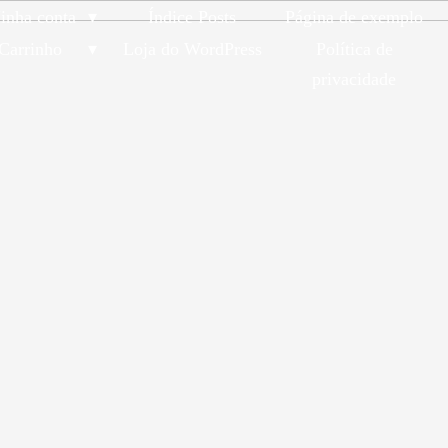
inha conta
Índice Posts
Página de exemplo
Carrinho
Loja do WordPress
Política de
privacidade