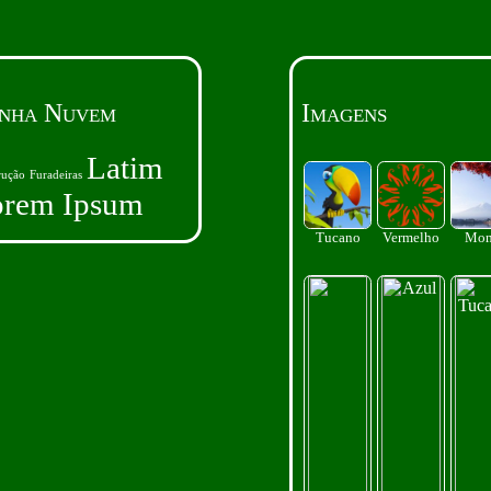
nha Nuvem
Imagens
Latim
rução
Furadeiras
orem Ipsum
Tucano
Vermelho
Mon