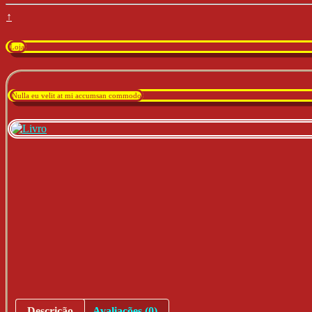
↑
Loja
Nulla eu velit at mi accumsan commodo
Descrição
Avaliações (0)