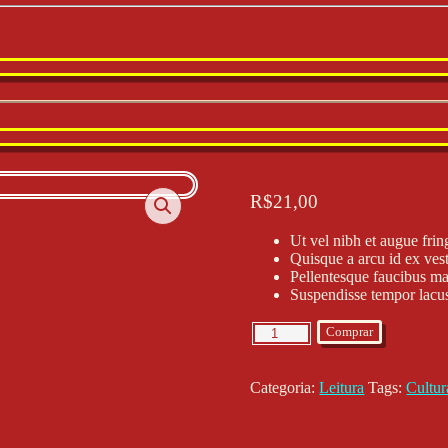
R$
21,00
Ut vel nibh et augue frin
Quisque a arcu id ex ves
Pellentesque faucibus ma
Suspendisse tempor lacus
Nulla
Comprar
eu
velit
at
Categoria:
Leitura
Tags:
Cultur
mi
accumsan
commodo