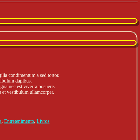
gilla condimentum a sed tortor.
tibulum dapibus.
gna nec est viverra posuere.
 et vestibulum ullamcorper.
a
,
Entretenimento
,
Livros