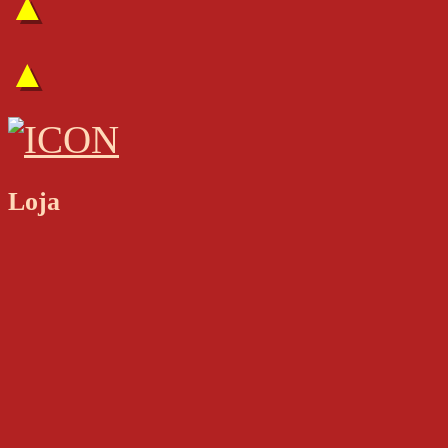
▲
▲
Loja