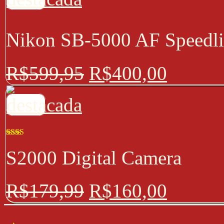
Nikon SB-5000 AF Speedli
R$
599,95
R$
400,00
Avaliação
S2000 Digital Camera
2.00
de 5
R$
179,99
R$
160,00